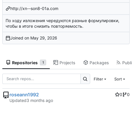
http://xn--son8-01a.com
По ходу изложения чередуются разные формулировки,
чтобы в итоге снизить повторяемость.
Joined on
Repositories
Projects
Packages
Publi
1
Filter
Sort
roseann1992
0
0
Updated