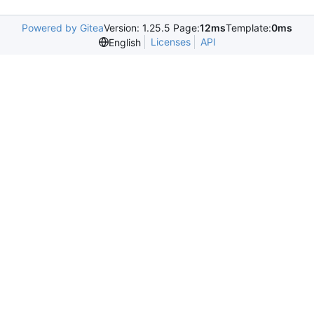
Powered by Gitea
Version: 1.25.5 Page:
12ms
Template:
0ms
Licenses
API
English