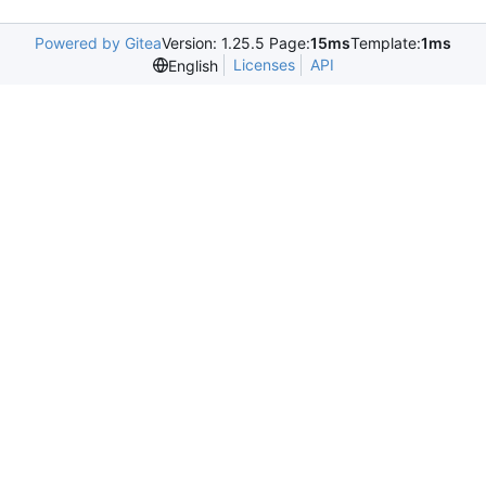
Powered by Gitea
Version: 1.25.5 Page:
15ms
Template:
1ms
Licenses
API
English